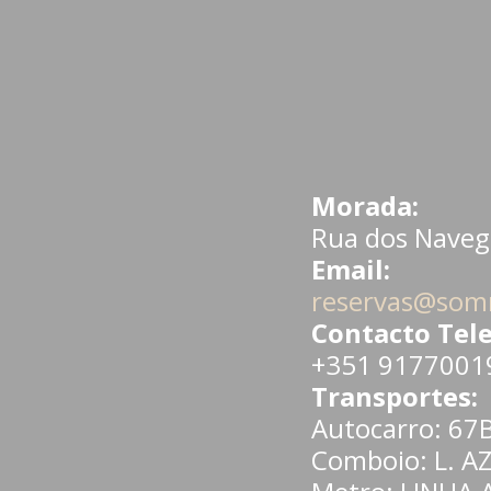
Morada:
Rua dos Naveg
Email:
reservas@som
Contacto Tele
+351 91770019
Transportes:
Autocarro:
67
Comboio:
L. A